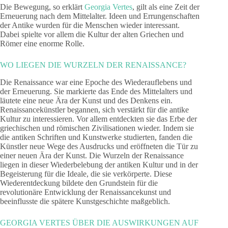
Die Bewegung, so erklärt
Georgia Vertes
, gilt als eine Zeit der
Erneuerung nach dem Mittelalter. Ideen und Errungenschaften
der Antike wurden für die Menschen wieder interessant.
Dabei spielte vor allem die Kultur der alten Griechen und
Römer eine enorme Rolle.
WO LIEGEN DIE WURZELN DER RENAISSANCE?
Die Renaissance war eine Epoche des Wiederauflebens und
der Erneuerung. Sie markierte das Ende des Mittelalters und
läutete eine neue Ära der Kunst und des Denkens ein.
Renaissancekünstler begannen, sich verstärkt für die antike
Kultur zu interessieren. Vor allem entdeckten sie das Erbe der
griechischen und römischen Zivilisationen wieder. Indem sie
die antiken Schriften und Kunstwerke studierten, fanden die
Künstler neue Wege des Ausdrucks und eröffneten die Tür zu
einer neuen Ära der Kunst. Die Wurzeln der Renaissance
liegen in dieser Wiederbelebung der antiken Kultur und in der
Begeisterung für die Ideale, die sie verkörperte. Diese
Wiederentdeckung bildete den Grundstein für die
revolutionäre Entwicklung der Renaissancekunst und
beeinflusste die spätere Kunstgeschichte maßgeblich.
GEORGIA VERTES ÜBER DIE AUSWIRKUNGEN AUF