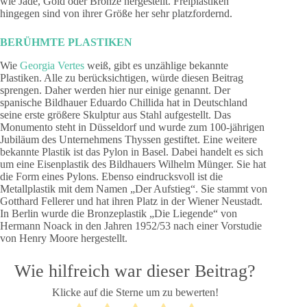
wie Jade, Gold oder Bronze hergestellt. Freiplastiken
hingegen sind von ihrer Größe her sehr platzfordernd.
BERÜHMTE PLASTIKEN
Wie
Georgia Vertes
weiß, gibt es unzählige bekannte
Plastiken. Alle zu berücksichtigen, würde diesen Beitrag
sprengen. Daher werden hier nur einige genannt. Der
spanische Bildhauer Eduardo Chillida hat in Deutschland
seine erste größere Skulptur aus Stahl aufgestellt. Das
Monumento steht in Düsseldorf und wurde zum 100-jährigen
Jubiläum des Unternehmens Thyssen gestiftet. Eine weitere
bekannte Plastik ist das Pylon in Basel. Dabei handelt es sich
um eine Eisenplastik des Bildhauers Wilhelm Münger. Sie hat
die Form eines Pylons. Ebenso eindrucksvoll ist die
Metallplastik mit dem Namen „Der Aufstieg“. Sie stammt von
Gotthard Fellerer und hat ihren Platz in der Wiener Neustadt.
In Berlin wurde die Bronzeplastik „Die Liegende“ von
Hermann Noack in den Jahren 1952/53 nach einer Vorstudie
von Henry Moore hergestellt.
Wie hilfreich war dieser Beitrag?
Klicke auf die Sterne um zu bewerten!