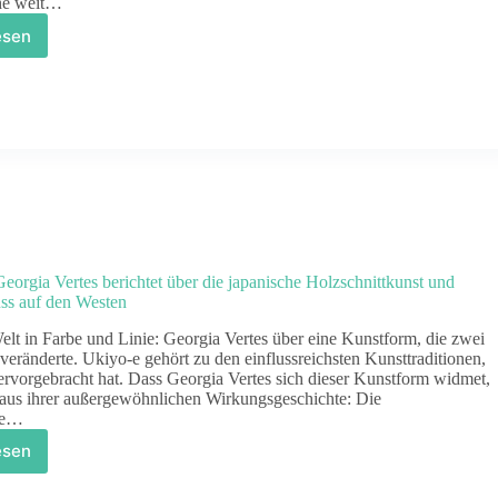
he weit…
esen
koko:
orgia
rtes
bt
nblick
ne
poche
ller
ichtigkeit
nd
fischer
eorgia Vertes berichtet über die japanische Holzschnittkunst und
thetik
uss auf den Westen
elt in Farbe und Linie: Georgia Vertes über eine Kunstform, die zwei
veränderte. Ukiyo-e gehört zu den einflussreichsten Kunsttraditionen,
ervorgebracht hat. Dass Georgia Vertes sich dieser Kunstform widmet,
h aus ihrer außergewöhnlichen Wirkungsgeschichte: Die
te…
esen
iyo-