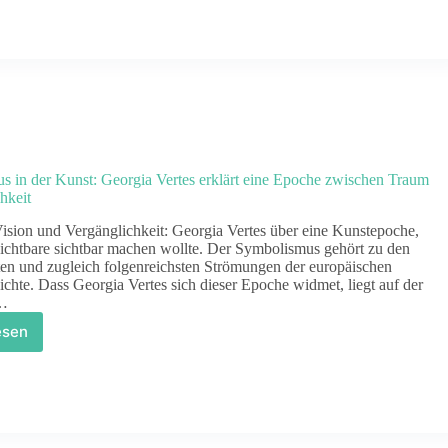
orgia
rtes
richtet
er
e
panische
lzschnittkunst
nd
ren
 in der Kunst: Georgia Vertes erklärt eine Epoche zwischen Traum
nfluss
hkeit
f
sion und Vergänglichkeit: Georgia Vertes über eine Kunstepoche,
en
ichtbare sichtbar machen wollte. Der Symbolismus gehört zu den
esten
sten und zugleich folgenreichsten Strömungen der europäischen
chte. Dass Georgia Vertes sich dieser Epoche widmet, liegt auf der
…
esen
ymbolismus
r
nst:
orgia
rtes