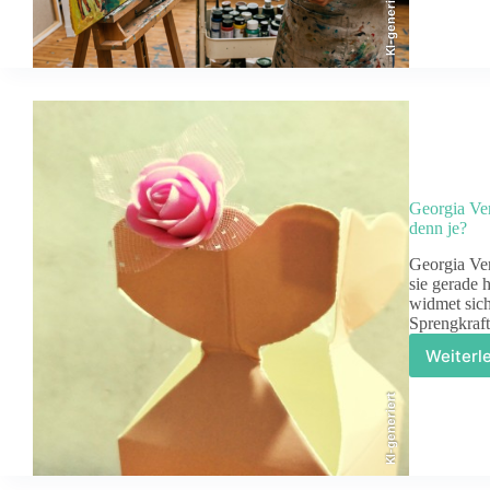
KI-generiert
Ve
üb
ei
Ku
zw
In
u
Au
Georgia Vert
denn je?
Georgia Ver
sie gerade 
widmet sich
Sprengkraft
Weiterl
Ge
Ve
KI-generiert
di
fe
Ku
de
19