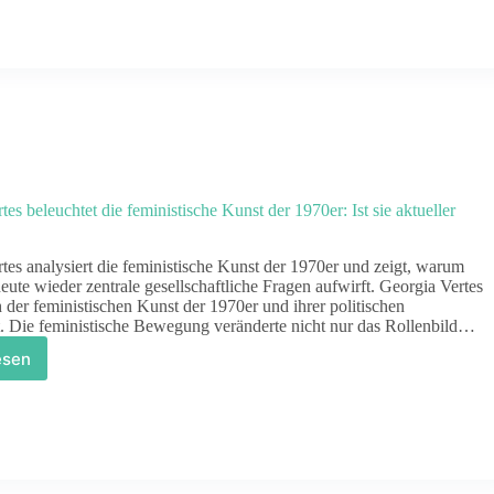
rtes
er
nen
nststil
ischen
tuition
nd
sdruck
es beleuchtet die feministische Kunst der 1970er: Ist sie aktueller
tes analysiert die feministische Kunst der 1970er und zeigt, warum
heute wieder zentrale gesellschaftliche Fragen aufwirft. Georgia Vertes
 der feministischen Kunst der 1970er und ihrer politischen
. Die feministische Bewegung veränderte nicht nur das Rollenbild…
esen
orgia
rtes beleuchtet
e
ministische
nst
r
70er: