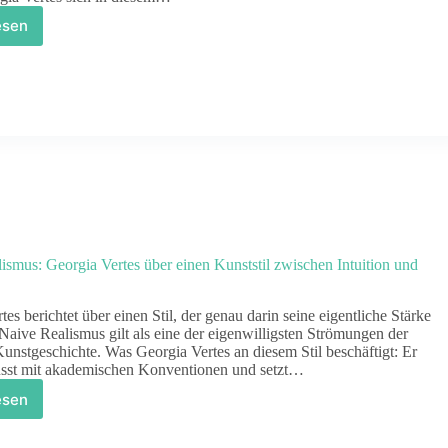
esen
e
jl
nd
in
be
orgia
rtes
klärt
e
ewegung,
e
sign
ismus: Georgia Vertes über einen Kunststil zwischen Intuition und
nd
nst
es berichtet über einen Stil, der genau darin seine eigentliche Stärke
eu
 Naive Realismus gilt als eine der eigenwilligsten Strömungen der
finierte
nstgeschichte. Was Georgia Vertes an diesem Stil beschäftigt: Er
usst mit akademischen Konventionen und setzt…
esen
iver
alismus:
orgia