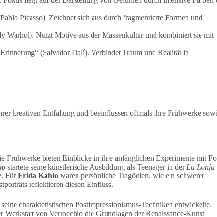
 Fokus liegt auf der Darstellung von Gefühlen durch intensive Farben
Pablo Picasso). Zeichnet sich aus durch fragmentierte Formen und
dy Warhol). Nutzt Motive aus der Massenkultur und kombiniert sie mit
Erinnerung“ (Salvador Dalí). Verbindet Traum und Realität in
rer kreativen Entfaltung und beeinflussen oftmals ihre Frühwerke sow
 Die Frühwerke bieten Einblicke in ihre anfänglichen Experimente mit F
so
startete seine künstlerische Ausbildung als Teenager in der
La Lonja
e. Für
Frida Kahlo
waren persönliche Tragödien, wie ein schwerer
porträts reflektieren diesen Einfluss.
r seine charakteristischen Postimpressionismus-Techniken entwickelte.
der Werkstatt von Verrocchio die Grundlagen der Renaissance-Kunst