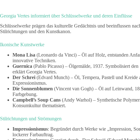
Georgia Vertes informiert über Schlüsselwerke und deren Einflüsse
Schlüsselwerke prägen das kulturelle Gedächtnis und beeinflussen nac
Stilrichtungen und den Kunstkanon.
Ikonische Kunstwerke
Mona Lisa
(Leonardo da Vinci) – Öl auf Holz, entstanden Anfa
innovative Techniken.
Guernica
(Pablo Picasso) – Ölgemälde, 1937. Symbolisiert den 
erklärt Georgia Vertes.
Der Schrei
(Edvard Munch) – Öl, Tempera, Pastell und Kreide au
Expressionismus.
Die Sonnenblumen
(Vincent van Gogh) – Öl auf Leinwand, 1888
Farbgebung.
Campbell’s Soup Cans
(Andy Warhol) – Synthetische Polymerf
Konsumkultur thematisiert.
Stilrichtungen und Strömungen
Impressionismus
: Begründet durch Werke wie „Impression, Son
lockerer Farbauftrag.