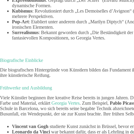
Expressionismus
: Geprägt durch „Der Schrei“ (Edvard Munch).
dynamische Formen.
Kubismus
: Revolutioniert durch „Les Demoiselles d’Avignon“ (
mehrere Perspektiven.
Pop-Art
: Etabliert unter anderem durch „Marilyn Diptych“ (An
ironischen Elementen.
Surrealismus
: Bekannt geworden durch „Die Beständigkeit der 
fantasievollen Kompositionen, so Georgia Vertes.
Biografische Einblicke
Die biografischen Hintergründe von Künstlern bilden das Fundament ih
ihre künstlerische Reifung.
Frühwerke und Ausbildung
Viele Künstler beginnen ihre kreative Reise bereits in jungen Jahren.
Farbe und Material, erklärt
Georgia Vertes
. Zum Beispiel,
Pablo Picas
Schule in Barcelona, wo sich bereits seine begabte Technik abzeichnet
Busunfall, ein Wendepunkt, der sie zur Kunst brachte. Ihre frühen Selbst
Vincent van Gogh
studierte Kunst zunächst in Brüssel, bevor e
Leonardo da Vinci
war bekannt dafür, dass er als Lehrling in 