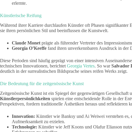
erlernte.
Künstlerische Reifung
Während ihrer Karriere durchlaufen Künstler oft Phasen signifikanter E
sie ihren persönlichen Stil und beeinflussen die Kunstwelt.
Claude Monet
prägte als führender Vertreter des Impressioni
Georgia O’Keeffe
fand ihren unverkennbaren Ausdruck in der D
Diese Perioden sind häufig geprägt von einer intensiven Auseinanderse
technischen Innovationen, berichtet
Georgia Vertes
. So war
Salvador 
deutlich in der surrealistischen Bildsprache seines reifen Werks zeigt.
Die Bedeutung für die zeitgenössische Kunst
Zeitgenössische Kunst ist ein Spiegel der gegenwärtigen Gesellschaft u
Künstlerpersönlichkeiten
spielen eine entscheidende Rolle in der En
Perspektiven, fordern traditionelle Ästhetiken heraus und reflektieren 
Innovation:
Künstler wie Banksy und Ai Weiwei verstehen es, 
Aufmerksamkeit zu erzielen.
Technologie:
Künstler wie Jeff Koons und Olafur Eliasson nutze