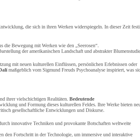
ntwicklung, die sich in ihren Werken widerspiegeln. In dieser Zeit fest
smus die Bewegung mit Werken wie den „Seerosen“.
arstellung der amerikanischen Landschaft und abstrakter Blumenstudi
tzung mit neuen kulturellen Einflüssen, persönlichen Erlebnissen oder
Dalí
maßgeblich vom Sigmund Freuds Psychoanalyse inspiriert, was si
nd ihrer vielschichtigen Realitäten.
Bedeutende
twicklung und Formung dieses kulturellen Feldes. Ihre Werke bieten ne
kritisch gesellschaftliche Entwicklungen und Diskurse.
durch innovative Techniken und provokante Botschaften weltweite
n den Fortschritt in der Technologie, um immersive und interaktive