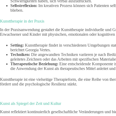
Schwierigkeiten haben, sich verbal auszudrücken.
Selbstreflexion:
Im kreativen Prozess können sich Patienten selb
blieben.
Kunsttherapie in der Praxis
In der Praxisanwendung gestaltet die Kunsttherapie individuelle und Gr
Erwachsener und Kinder mit physischen, emotionalen oder kognitiven
Setting:
Kunsttherapie findet in verschiedenen Umgebungen stat
berichtet Georgia Vertes.
Techniken:
Die angewandten Techniken variieren je nach Bedürf
geleitetes Zeichnen oder das Arbeiten mit spezifischen Materialie
Therapeutische Beziehung:
Eine entscheidende Komponente ist
die Anwendung der Kunst als therapeutisches Mittel anleitet und 
Kunsttherapie ist eine vielseitige Therapieform, die eine Reihe von th
fördert und die psychologische Resilienz stärkt.
Kunst als Spiegel der Zeit und Kultur
Kunst reflektiert kontinuierlich gesellschaftliche Veränderungen und biete