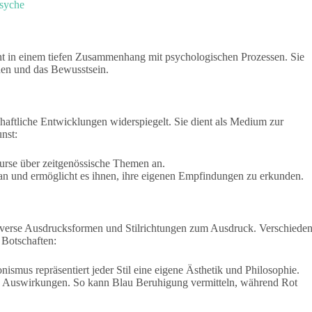
Psyche
teht in einem tiefen Zusammenhang mit psychologischen Prozessen. Sie
onen und das Bewusstsein.
schaftliche Entwicklungen widerspiegelt. Sie dient als Medium zur
nst:
kurse über zeitgenössische Themen an.
 an und ermöglicht es ihnen, ihre eigenen Empfindungen zu erkunden.
 diverse Ausdrucksformen und Stilrichtungen zum Ausdruck. Verschiede
 Botschaften:
ismus repräsentiert jeder Stil eine eigene Ästhetik und Philosophie.
e Auswirkungen. So kann Blau Beruhigung vermitteln, während Rot